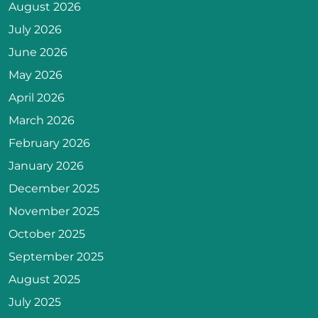
August 2026
July 2026
June 2026
May 2026
April 2026
March 2026
February 2026
January 2026
December 2025
November 2025
October 2025
September 2025
August 2025
July 2025