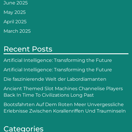
June 2025
May 2025
April 2025
March 2025
Recent Posts
Artificial Intelligence: Transforming the Future
Artificial Intelligence: Transforming the Future
Die faszinierende Welt der Labordiamanten
Ancient Themed Slot Machines Channelise Players
Back In Time To Civilizations Long Past
Bootsfahrten Auf Dem Roten Meer Unvergessliche
Erlebnisse Zwischen Korallenriffen Und Trauminseln
Categories