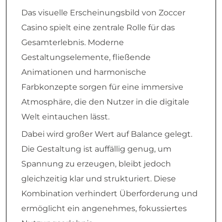
Das visuelle Erscheinungsbild von Zoccer
Casino spielt eine zentrale Rolle für das
Gesamterlebnis. Moderne
Gestaltungselemente, fließende
Animationen und harmonische
Farbkonzepte sorgen für eine immersive
Atmosphäre, die den Nutzer in die digitale
Welt eintauchen lässt.
Dabei wird großer Wert auf Balance gelegt.
Die Gestaltung ist auffällig genug, um
Spannung zu erzeugen, bleibt jedoch
gleichzeitig klar und strukturiert. Diese
Kombination verhindert Überforderung und
ermöglicht ein angenehmes, fokussiertes