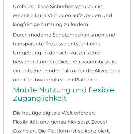
Umfelds. Diese Sicherheitsstruktur ist
essenziell, um Vertrauen aufzubauen und
langfristige Nutzung zu fördern.
Durch moderne Schutzmechanismen und
transparente Prozesse entsteht eine
Umgebung, in der sich Nutzer sicher
bewegen können. Diese Vertrauensbasis ist
ein entscheidender Faktor für die Akzeptanz
und Glaubwürdigkeit der Plattform.
Mobile Nutzung und flexible
Zugänglichkeit
Die heutige digitale Welt erfordert
Flexibilität, und genau hier setzt Zoccer
Casino an. Die Plattform ist so konzipiert,