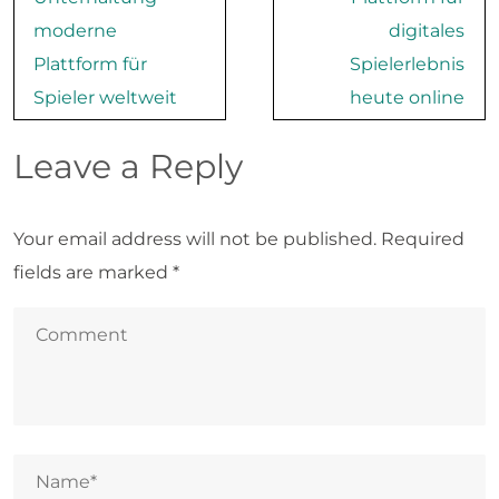
moderne
digitales
Plattform für
Spielerlebnis
Spieler weltweit
heute online
Leave a Reply
Your email address will not be published.
Required
fields are marked
*