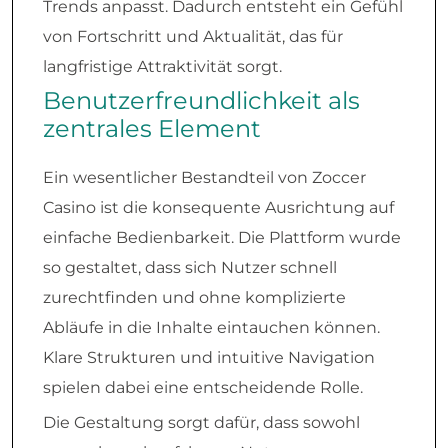
Trends anpasst. Dadurch entsteht ein Gefühl
von Fortschritt und Aktualität, das für
langfristige Attraktivität sorgt.
Benutzerfreundlichkeit als
zentrales Element
Ein wesentlicher Bestandteil von Zoccer
Casino ist die konsequente Ausrichtung auf
einfache Bedienbarkeit. Die Plattform wurde
so gestaltet, dass sich Nutzer schnell
zurechtfinden und ohne komplizierte
Abläufe in die Inhalte eintauchen können.
Klare Strukturen und intuitive Navigation
spielen dabei eine entscheidende Rolle.
Die Gestaltung sorgt dafür, dass sowohl