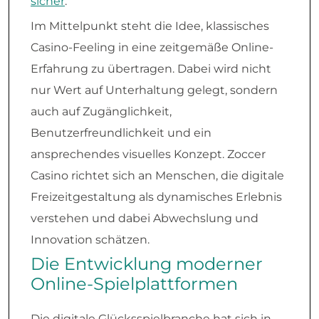
sicher
.
Im Mittelpunkt steht die Idee, klassisches
Casino-Feeling in eine zeitgemäße Online-
Erfahrung zu übertragen. Dabei wird nicht
nur Wert auf Unterhaltung gelegt, sondern
auch auf Zugänglichkeit,
Benutzerfreundlichkeit und ein
ansprechendes visuelles Konzept. Zoccer
Casino richtet sich an Menschen, die digitale
Freizeitgestaltung als dynamisches Erlebnis
verstehen und dabei Abwechslung und
Innovation schätzen.
Die Entwicklung moderner
Online-Spielplattformen
Die digitale Glücksspielbranche hat sich in