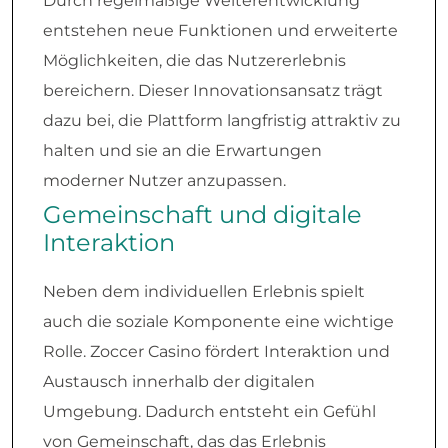
Durch regelmäßige Weiterentwicklung
entstehen neue Funktionen und erweiterte
Möglichkeiten, die das Nutzererlebnis
bereichern. Dieser Innovationsansatz trägt
dazu bei, die Plattform langfristig attraktiv zu
halten und sie an die Erwartungen
moderner Nutzer anzupassen.
Gemeinschaft und digitale
Interaktion
Neben dem individuellen Erlebnis spielt
auch die soziale Komponente eine wichtige
Rolle. Zoccer Casino fördert Interaktion und
Austausch innerhalb der digitalen
Umgebung. Dadurch entsteht ein Gefühl
von Gemeinschaft, das das Erlebnis