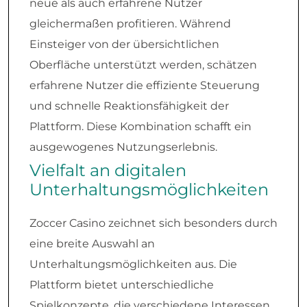
neue als auch erfahrene Nutzer
gleichermaßen profitieren. Während
Einsteiger von der übersichtlichen
Oberfläche unterstützt werden, schätzen
erfahrene Nutzer die effiziente Steuerung
und schnelle Reaktionsfähigkeit der
Plattform. Diese Kombination schafft ein
ausgewogenes Nutzungserlebnis.
Vielfalt an digitalen
Unterhaltungsmöglichkeiten
Zoccer Casino zeichnet sich besonders durch
eine breite Auswahl an
Unterhaltungsmöglichkeiten aus. Die
Plattform bietet unterschiedliche
Spielkonzepte, die verschiedene Interessen