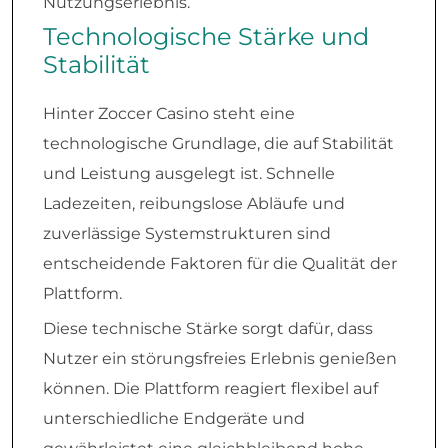
Nutzungserlebnis.
Technologische Stärke und
Stabilität
Hinter Zoccer Casino steht eine
technologische Grundlage, die auf Stabilität
und Leistung ausgelegt ist. Schnelle
Ladezeiten, reibungslose Abläufe und
zuverlässige Systemstrukturen sind
entscheidende Faktoren für die Qualität der
Plattform.
Diese technische Stärke sorgt dafür, dass
Nutzer ein störungsfreies Erlebnis genießen
können. Die Plattform reagiert flexibel auf
unterschiedliche Endgeräte und