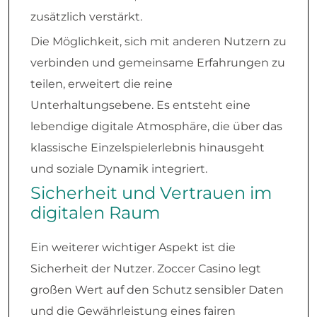
zusätzlich verstärkt.
Die Möglichkeit, sich mit anderen Nutzern zu
verbinden und gemeinsame Erfahrungen zu
teilen, erweitert die reine
Unterhaltungsebene. Es entsteht eine
lebendige digitale Atmosphäre, die über das
klassische Einzelspielerlebnis hinausgeht
und soziale Dynamik integriert.
Sicherheit und Vertrauen im
digitalen Raum
Ein weiterer wichtiger Aspekt ist die
Sicherheit der Nutzer. Zoccer Casino legt
großen Wert auf den Schutz sensibler Daten
und die Gewährleistung eines fairen