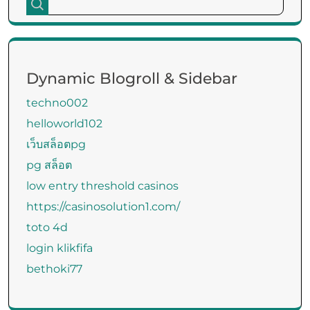
Dynamic Blogroll & Sidebar
techno002
helloworld102
เว็บสล็อตpg
pg สล็อต
low entry threshold casinos
https://casinosolution1.com/
toto 4d
login klikfifa
bethoki77