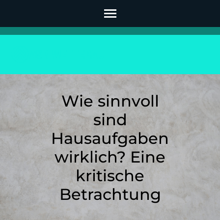
Skip
to
content
(Press
Enter)
Wie sinnvoll
sind
Hausaufgaben
wirklich? Eine
kritische
Betrachtung