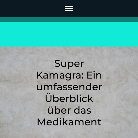
Skip
to
content
(Press
Enter)
Super
Kamagra: Ein
umfassender
Überblick
über das
Medikament