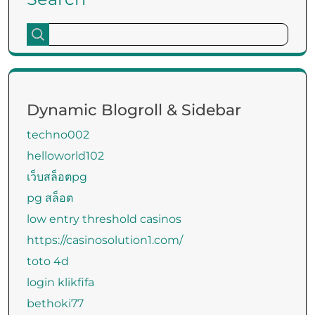
Dynamic Blogroll & Sidebar
techno002
helloworld102
เว็บสล็อตpg
pg สล็อต
low entry threshold casinos
https://casinosolution1.com/
toto 4d
login klikfifa
bethoki77