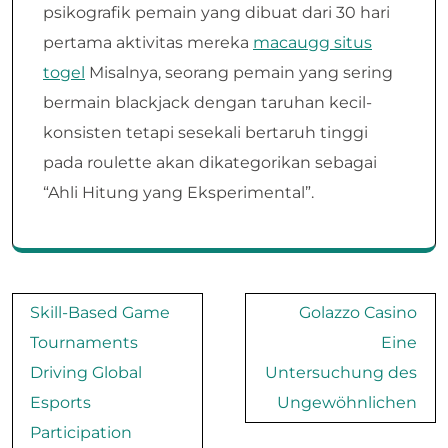
psikografik pemain yang dibuat dari 30 hari
pertama aktivitas mereka
macaugg situs
togel
Misalnya, seorang pemain yang sering
bermain blackjack dengan taruhan kecil-
konsisten tetapi sesekali bertaruh tinggi
pada roulette akan dikategorikan sebagai
“Ahli Hitung yang Eksperimental”.
Post
Skill-Based Game
Golazzo Casino
navigation
Tournaments
Eine
Driving Global
Untersuchung des
Esports
Ungewöhnlichen
Participation