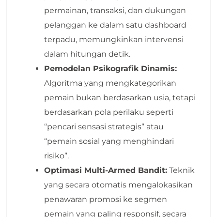
permainan, transaksi, dan dukungan
pelanggan ke dalam satu dashboard
terpadu, memungkinkan intervensi
dalam hitungan detik.
Pemodelan Psikografik Dinamis:
Algoritma yang mengkategorikan
pemain bukan berdasarkan usia, tetapi
berdasarkan pola perilaku seperti
“pencari sensasi strategis” atau
“pemain sosial yang menghindari
risiko”.
Optimasi Multi-Armed Bandit:
Teknik
yang secara otomatis mengalokasikan
penawaran promosi ke segmen
pemain yang paling responsif, secara