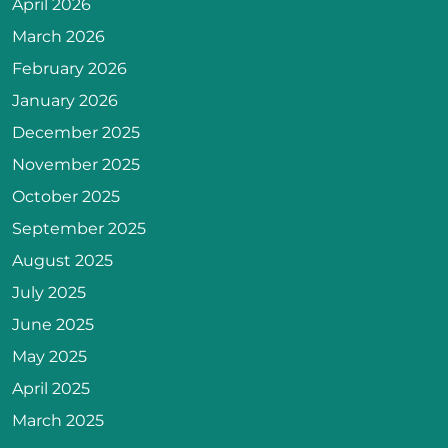
April 2026
March 2026
February 2026
January 2026
December 2025
November 2025
October 2025
September 2025
August 2025
July 2025
June 2025
May 2025
April 2025
March 2025