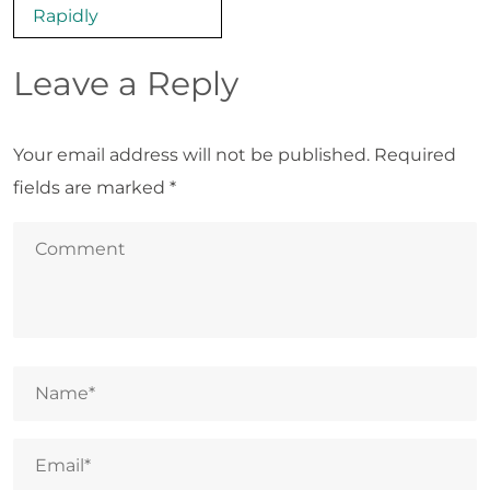
Rapidly
Leave a Reply
Your email address will not be published.
Required
fields are marked
*