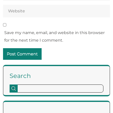
Save my name, email, and website in this browser
for the next time I comment.
Search