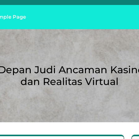
mple Page
Depan Judi Ancaman Kasin
dan Realitas Virtual