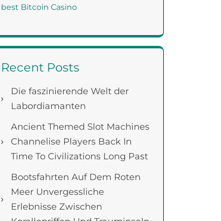
best Bitcoin Casino
Recent Posts
Die faszinierende Welt der
Labordiamanten
Ancient Themed Slot Machines
Channelise Players Back In
Time To Civilizations Long Past
Bootsfahrten Auf Dem Roten
Meer Unvergessliche
Erlebnisse Zwischen