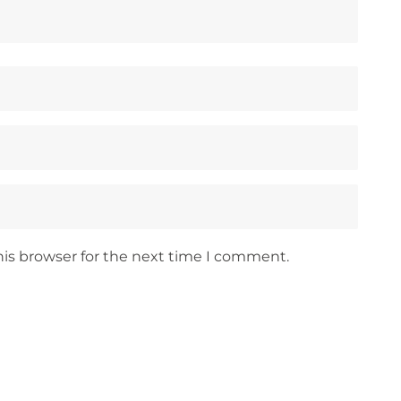
his browser for the next time I comment.