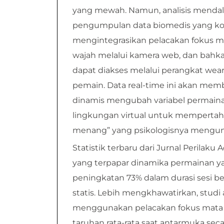
yang mewah. Namun, analisis menda
pengumpulan data biomedis yang kom
mengintegrasikan pelacakan fokus ma
wajah melalui kamera web, dan bahkan 
dapat diakses melalui perangkat wea
pemain. Data real-time ini akan memb
dinamis mengubah variabel permaina
lingkungan virtual untuk memperta
menang” yang psikologisnya mengun
Statistik terbaru dari Jurnal Perilak
yang terpapar dinamika permainan y
peningkatan 73% dalam durasi sesi 
statis. Lebih mengkhawatirkan, studi
menggunakan pelacakan fokus mata
taruhan rata-rata saat antarmuka sec