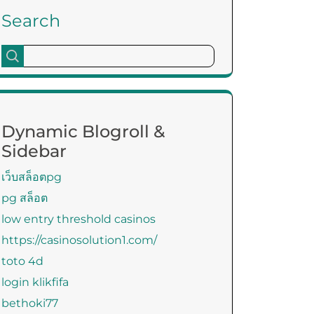
Search
Dynamic Blogroll &
Sidebar
เว็บสล็อตpg
pg สล็อต
low entry threshold casinos
https://casinosolution1.com/
toto 4d
login klikfifa
bethoki77