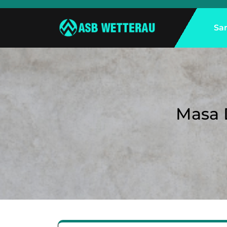
Skip
to
Sa
content
(Press
Enter)
Masa 