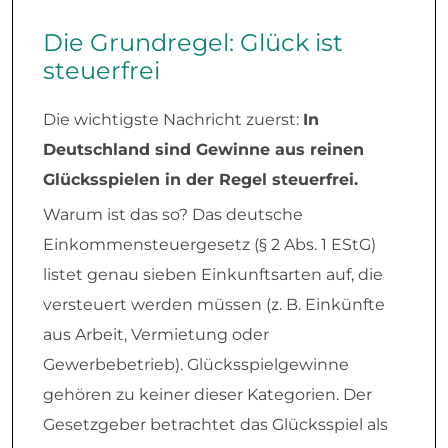
Die Grundregel: Glück ist
steuerfrei
Die wichtigste Nachricht zuerst:
In
Deutschland sind Gewinne aus reinen
Glücksspielen in der Regel steuerfrei.
Warum ist das so? Das deutsche
Einkommensteuergesetz (§ 2 Abs. 1 EStG)
listet genau sieben Einkunftsarten auf, die
versteuert werden müssen (z. B. Einkünfte
aus Arbeit, Vermietung oder
Gewerbebetrieb). Glücksspielgewinne
gehören zu keiner dieser Kategorien. Der
Gesetzgeber betrachtet das Glücksspiel als