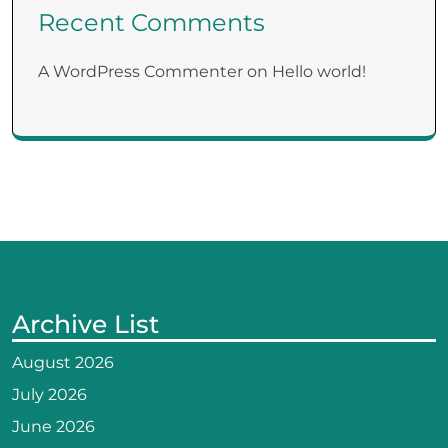
Recent Comments
A WordPress Commenter
on
Hello world!
Archive List
August 2026
July 2026
June 2026