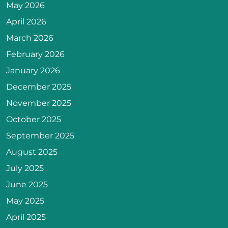
May 2026
April 2026
March 2026
February 2026
January 2026
December 2025
November 2025
October 2025
September 2025
August 2025
July 2025
June 2025
May 2025
April 2025