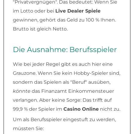
"Privatvergnügen". Das bedeutet: Wenn Sie
im Lotto oder bei
Live Dealer Spiele
gewinnen, gehört das Geld zu 100 % Ihnen.
Brutto ist gleich Netto.
Die Ausnahme: Berufsspieler
Wie bei jeder Regel gibt es auch hier eine
Grauzone. Wenn Sie kein Hobby-Spieler sind,
sondern das Spielen als "Beruf" ausüben,
könnte
das Finanzamt Einkommensteuer
verlangen. Aber keine Sorge: Das trifft auf
99,9 % der Spieler im
Casino Online
nicht zu.
Um als Berufsspieler eingestuft zu werden,
müssten Sie: