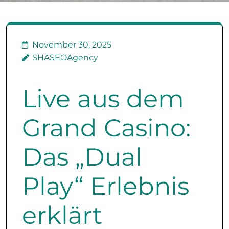
November 30, 2025
SHASEOAgency
Live aus dem
Grand Casino:
Das „Dual
Play“ Erlebnis
erklärt