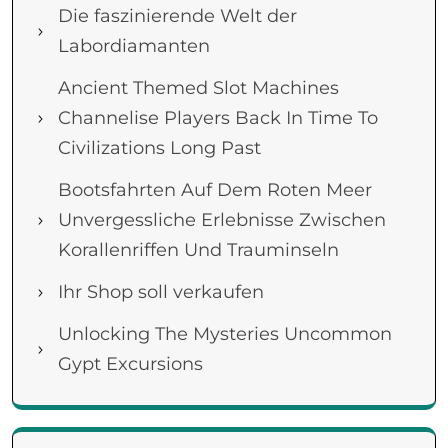
Die faszinierende Welt der
Labordiamanten
Ancient Themed Slot Machines
Channelise Players Back In Time To
Civilizations Long Past
Bootsfahrten Auf Dem Roten Meer
Unvergessliche Erlebnisse Zwischen
Korallenriffen Und Trauminseln
Ihr Shop soll verkaufen
Unlocking The Mysteries Uncommon
Gypt Excursions