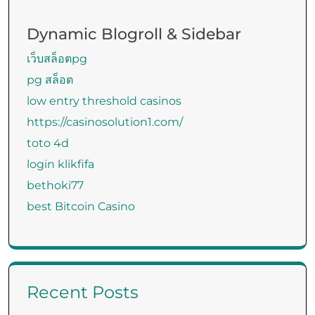
Dynamic Blogroll & Sidebar
เว็บสล็อตpg
pg สล็อต
low entry threshold casinos
https://casinosolution1.com/
toto 4d
login klikfifa
bethoki77
best Bitcoin Casino
Recent Posts