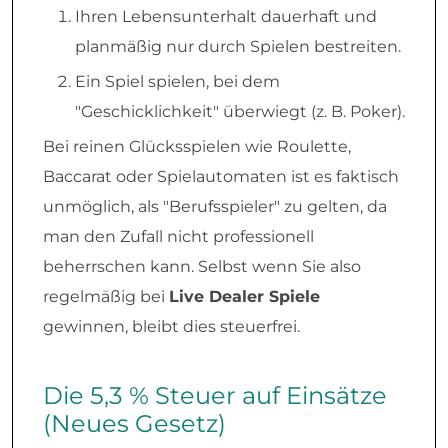
Ihren Lebensunterhalt dauerhaft und
planmäßig nur durch Spielen bestreiten.
Ein Spiel spielen, bei dem
"Geschicklichkeit" überwiegt (z. B. Poker).
Bei reinen Glücksspielen wie Roulette,
Baccarat oder Spielautomaten ist es faktisch
unmöglich, als "Berufsspieler" zu gelten, da
man den Zufall nicht professionell
beherrschen kann. Selbst wenn Sie also
regelmäßig bei
Live Dealer Spiele
gewinnen, bleibt dies steuerfrei.
Die 5,3 % Steuer auf Einsätze
(Neues Gesetz)