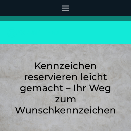
Skip
to
content
(Press
Enter)
Kennzeichen
reservieren leicht
gemacht – Ihr Weg
zum
Wunschkennzeichen