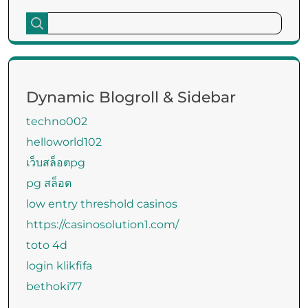
Dynamic Blogroll & Sidebar
techno002
helloworld102
เว็บสล็อตpg
pg สล็อต
low entry threshold casinos
https://casinosolution1.com/
toto 4d
login klikfifa
bethoki77