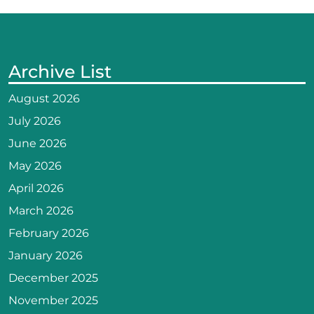
Archive List
August 2026
July 2026
June 2026
May 2026
April 2026
March 2026
February 2026
January 2026
December 2025
November 2025