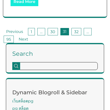
Read More
Posts
Previous
31
1
…
30
32
…
pagination
Next
95
Search
Dynamic Blogroll & Sidebar
เว็บสล็อตpg
pg สล็อต